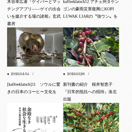
木谷幸広著『ゲイバーとマッ
kaffeeklatsch12 アチェ州タケン
チングアプリ——ゲイの出会
ゴンの豪雨災害復興にKOPI
いを媒介する場の諸相』玄武
LUWAK LIARの〝強ウン〟を
書房
2026.04.05
2026.03.26
●
/
●
/
[kaffeeklatsch]11 ソウルに驚
新刊書の紹介 桜井智恵子
きの日本のコーヒー文化を
『日常的抵抗への招待』洛北
出版