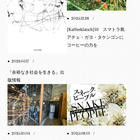
2025.12.28
●
/
[Kaffeeklatsch]10 スマトラ島
アチェ・ガヨ・タケンゴンに
コーヒーの力を
2026.03.17
●
/
『余裕なき社会を生きる』出
版情報
2025.10.04
2025.08.01
●
/
●
/