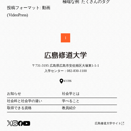
極端な例: たくさんのタグ
投稿フォーマット: 動画
(VideoPress)
1
〒731-3195 広島県広島市安佐南区大塚東1-1-1
入学センター：
082-830-1100
ACCESS
お知らせ
社会学とは
社会科と社会学の違い
学べること
取得できる資格
教員紹介
広島修道大学サイト