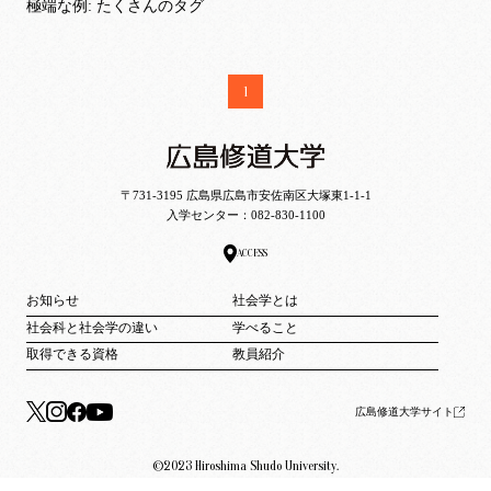
極端な例: たくさんのタグ
1
〒731-3195 広島県広島市安佐南区大塚東1-1-1
入学センター：
082-830-1100
ACCESS
お知らせ
社会学とは
社会科と社会学の違い
学べること
取得できる資格
教員紹介
広島修道大学サイト
©2023 Hiroshima Shudo University.