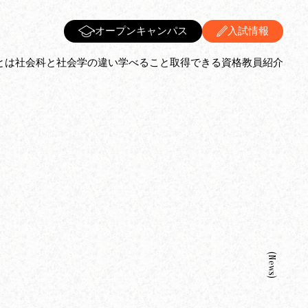
オープンキャンパス
入試情報
とは
社会科と社会学の違い
学べること
取得できる資格
教員紹介
(news)