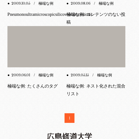
2009.10.05
2009.08.06
●
/ 極端な例
●
/ 極端な例
Pneumonoultramicroscopicsilicovolcanoconiosis
極端な例: コンテンツのない投
稿
2009.06.01
2009.05.15
●
/ 極端な例
●
/ 極端な例
極端な例: たくさんのタグ
極端な例: ネスト化された混合
リスト
1