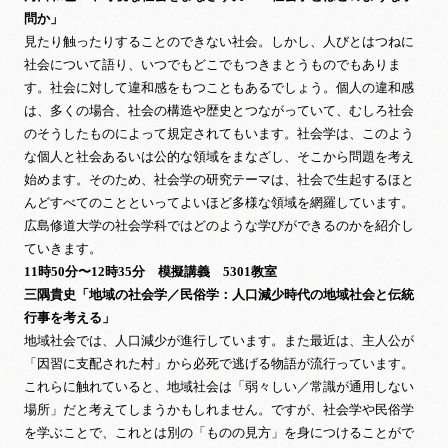
問か」
見たり触ったりすることのできない社会。しかし、人びとはつねに
社会について語り、いつでもどこでもつきまとうものでもありま
す。社会に対して違和感をもつこともあるでしょう。個人の違和感
は、多くの場合、社会の構造や歴史とつながっていて、むしろ社会
のそうしたものによって規定されてもいます。社会学は、このよう
な個人と社会あるいは公的な領域をまなざし、そこから問題を考え
始めます。そのため、社会学の研究テーマは、社会で生起するほと
んどすべてのことといってよいほど多様な領域を網羅しています。
広島修道大学の社会学科ではどのような学びができるのかを紹介し
ていきます。
11時50分〜12時35分 模擬講義 5301教室
三隅貴史「地域の社会学／民俗学：人口減少時代の地域社会と伝統
行事を考える」
地域社会では、人口減少が進行しています。また最近は、主人公が
「因習に支配された村」から必死で逃げる物語が流行っています。
これらに触れていると、地域社会は「弱々しい／常識が通用しない
場所」だと考えてしまうかもしれません。ですが、社会学や民俗学
を学ぶことで、これとは別の「ものの見方」を身につけることがで