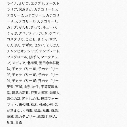
ライナ, えいご, エジプト, オースト
ラリア, おおさか, カテゴリー 1, カ
テゴリー 2, カテゴリー 3, カテゴリ
ー A, カテゴリー B, カテゴリー C,
カナダ, かわせ, きって, キューバ,
くらぶ, クロアチア, けしき, ケニア,
コスタリカ, こども, さくら, サブ,
しんぶん, すずめ, せかい, そろばん,
チャンピオンシップ, テンプレート,
ブログロール, ほげ A, マークアッ
プ, メディア, 北海道, 墾田永年私財
法, 子カテゴリー 01, 子カテゴリー
02, 子カテゴリー 03, 子カテゴリー
04, 子カテゴリー 05, 孫カテゴリー,
実習, 宮城, 山形, 岩手, 平等院鳳凰
堂, 建武の新政, 征夷大将軍, 御家人,
応仁の乱, 懲らしめる, 投稿フォー
マット, 未公開, 栃木, 極端な例, 気
が進まない, 消毒, 福島, 秋田, 群馬,
茨城, 親カテゴリー, 親ほげ, 購入,
配置, 青森