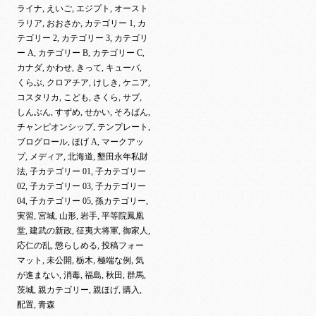
ライナ, えいご, エジプト, オースト
ラリア, おおさか, カテゴリー 1, カ
テゴリー 2, カテゴリー 3, カテゴリ
ー A, カテゴリー B, カテゴリー C,
カナダ, かわせ, きって, キューバ,
くらぶ, クロアチア, けしき, ケニア,
コスタリカ, こども, さくら, サブ,
しんぶん, すずめ, せかい, そろばん,
チャンピオンシップ, テンプレート,
ブログロール, ほげ A, マークアッ
プ, メディア, 北海道, 墾田永年私財
法, 子カテゴリー 01, 子カテゴリー
02, 子カテゴリー 03, 子カテゴリー
04, 子カテゴリー 05, 孫カテゴリー,
実習, 宮城, 山形, 岩手, 平等院鳳凰
堂, 建武の新政, 征夷大将軍, 御家人,
応仁の乱, 懲らしめる, 投稿フォー
マット, 未公開, 栃木, 極端な例, 気
が進まない, 消毒, 福島, 秋田, 群馬,
茨城, 親カテゴリー, 親ほげ, 購入,
配置, 青森