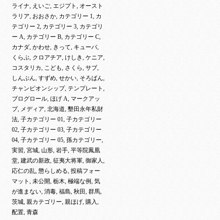
ライナ, えいご, エジプト, オースト
ラリア, おおさか, カテゴリー 1, カ
テゴリー 2, カテゴリー 3, カテゴリ
ー A, カテゴリー B, カテゴリー C,
カナダ, かわせ, きって, キューバ,
くらぶ, クロアチア, けしき, ケニア,
コスタリカ, こども, さくら, サブ,
しんぶん, すずめ, せかい, そろばん,
チャンピオンシップ, テンプレート,
ブログロール, ほげ A, マークアッ
プ, メディア, 北海道, 墾田永年私財
法, 子カテゴリー 01, 子カテゴリー
02, 子カテゴリー 03, 子カテゴリー
04, 子カテゴリー 05, 孫カテゴリー,
実習, 宮城, 山形, 岩手, 平等院鳳凰
堂, 建武の新政, 征夷大将軍, 御家人,
応仁の乱, 懲らしめる, 投稿フォー
マット, 未公開, 栃木, 極端な例, 気
が進まない, 消毒, 福島, 秋田, 群馬,
茨城, 親カテゴリー, 親ほげ, 購入,
配置, 青森