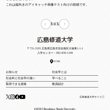
これは縦向きのアイキャッチ画像テスト向けの投稿です。
BACK
〒731-3195 広島県広島市安佐南区大塚東1-1-1
入学センター：
082-830-1100
ACCESS
お知らせ
社会学とは
社会科と社会学の違い
学べること
取得できる資格
教員紹介
広島修道大学サイト
©2023 Hiroshima Shudo University.