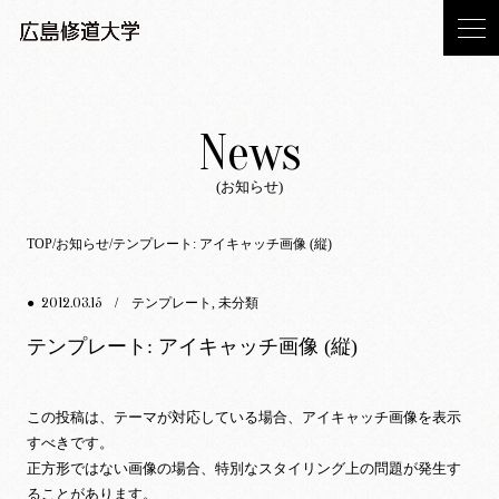
News
(お知らせ)
TOP
お知らせ
テンプレート: アイキャッチ画像 (縦)
2012.03.15
●
/
テンプレート
,
未分類
テンプレート: アイキャッチ画像 (縦)
この投稿は、テーマが
対応している
場合、
アイキャッチ画像
を表示
すべきです。
正方形ではない画像の場合、特別なスタイリング上の問題が発生す
ることがあります。