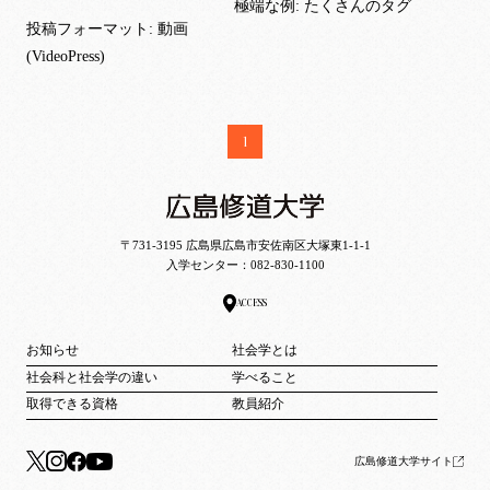
極端な例: たくさんのタグ
投稿フォーマット: 動画
(VideoPress)
1
〒731-3195 広島県広島市安佐南区大塚東1-1-1
入学センター：
082-830-1100
ACCESS
お知らせ
社会学とは
社会科と社会学の違い
学べること
取得できる資格
教員紹介
広島修道大学サイト