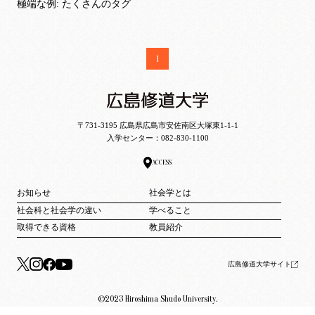
極端な例: たくさんのタグ
1
〒731-3195 広島県広島市安佐南区大塚東1-1-1
入学センター：
082-830-1100
ACCESS
お知らせ
社会学とは
社会科と社会学の違い
学べること
取得できる資格
教員紹介
広島修道大学サイト
©2023 Hiroshima Shudo University.