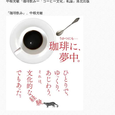
中根光敏『珈琲飲みー「コーヒー文化」私論』洛北出版
『珈琲飲み』、中根光敏