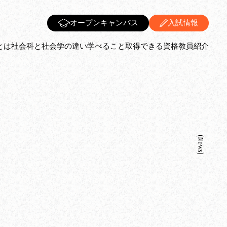
オープンキャンパス
入試情報
とは
社会科と社会学の違い
学べること
取得できる資格
教員紹介
(news)