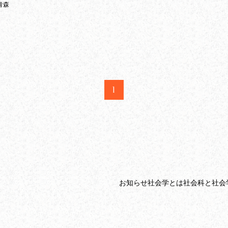
 青森
1
お知らせ
社会学とは
社会科と社会