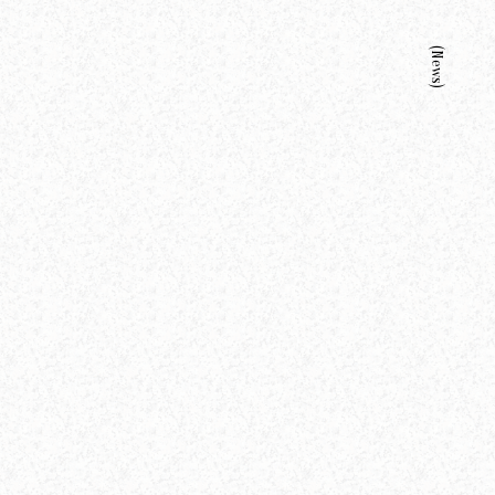
(news)