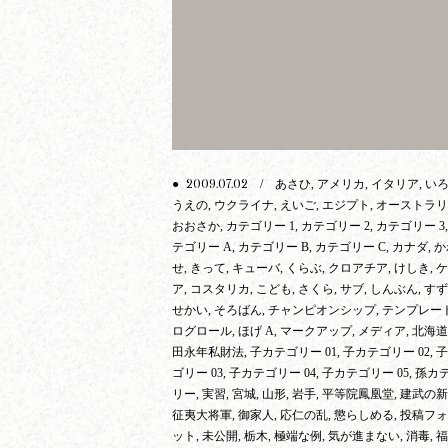
2009.07.02
●
/ あさひ, アメリカ, イタリア, いろ
うえの, ウクライナ, えいご, エジプト, オーストラリ
おおさか, カテゴリー 1, カテゴリー 2, カテゴリー 3,
テゴリー A, カテゴリー B, カテゴリー C, カナダ, 
せ, きって, キューバ, くらぶ, クロアチア, けしき, 
ア, コスタリカ, こども, さくら, サブ, しんぶん, すず
せかい, そろばん, チャンピオンシップ, テンプレート
ログロール, ほげ A, マークアップ, メディア, 北海道
田永年私財法, 子カテゴリー 01, 子カテゴリー 02, 
ゴリー 03, 子カテゴリー 04, 子カテゴリー 05, 孫カ
リー, 実習, 宮城, 山形, 岩手, 平等院鳳凰堂, 建武の新
征夷大将軍, 御家人, 応仁の乱, 懲らしめる, 投稿フ
ット, 未公開, 栃木, 極端な例, 気が進まない, 消毒, 福