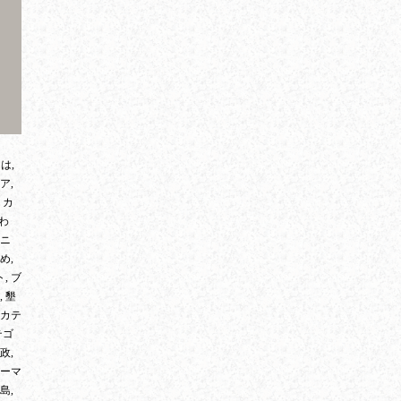
は,
ア,
 カ
かわ
ケニ
め,
, ブ
, 墾
子カテ
テゴ
政,
ォーマ
島,